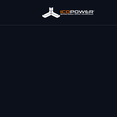
Bine ați revenit
Vă rugăm să introduceți adresa dvs. de e-mail
și parola
pentru a vă conecta.
E-mail